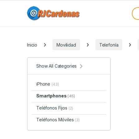
Skip to navigation
Skip to content
Sea
Categories
Inicio
Movilidad
Telefonía
Show All Categories
iPhone
(43)
Smartphones
(45)
Teléfonos Fijos
(2)
Teléfonos Móviles
(3)