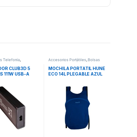
s Telefonía
,
Accesorios Portátiles
,
Bolsas
es Smartphones
,
Transporte Portátiles
,
Movilidad
OR CLUB3D 5
MOCHILA PORTATIL HUNE
S 111W USB-A
ECO 14L PLEGABLE AZUL
OCEANO