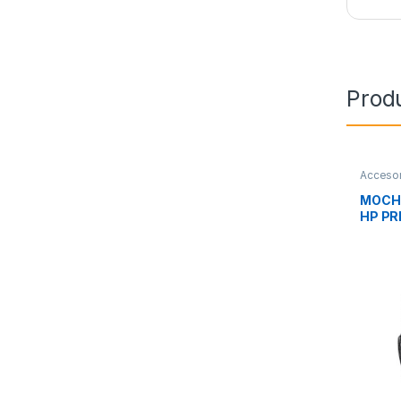
Prod
Accesor
Transpo
MOCHI
HP PR
RECY