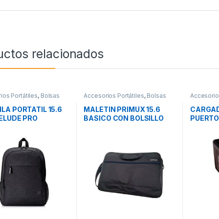
uctos relacionados
ios Portátiles
,
Bolsas
Accesorios Portátiles
,
Bolsas
Accesorio
rte Portátiles
,
Movilidad
Transporte Portátiles
,
Movilidad
Cargador
Movilidad
LA PORTATIL 15.6
MALETIN PRIMUX 15.6
CARGAD
ELUDE PRO
BASICO CON BOLSILLO
PUERTO
CLED
NEGRO
USB-C