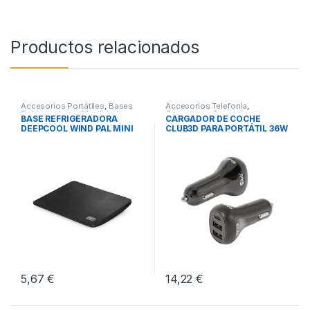
Productos relacionados
Accesorios Portátiles
,
Bases
Accesorios Telefonía
,
Refrigeradoras
,
Movilidad
Cargadores Smartphones
,
BASE REFRIGERADORA
CARGADOR DE COCHE
Movilidad
DEEPCOOL WIND PAL MINI
CLUB3D PARA PORTÁTIL 36W
NEGRO
5,67
€
14,22
€