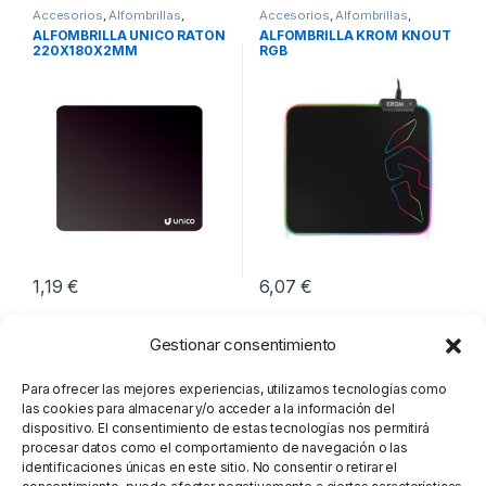
Accesorios
,
Alfombrillas
,
Accesorios
,
Alfombrillas
,
Periféricos
Periféricos
ALFOMBRILLA UNICO RATON
ALFOMBRILLA KROM KNOUT
220X180X2MM
RGB
1,19
€
6,07
€
Gestionar consentimiento
Para ofrecer las mejores experiencias, utilizamos tecnologías como
las cookies para almacenar y/o acceder a la información del
dispositivo. El consentimiento de estas tecnologías nos permitirá
procesar datos como el comportamiento de navegación o las
identificaciones únicas en este sitio. No consentir o retirar el