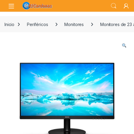
Skip to navigation
Skip to content
Open
Inicio
Periféricos
Monitores
Monitores de 23 