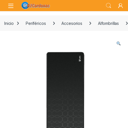
Skip to navigation
Skip to content
Open
Inicio
Periféricos
Accesorios
Alfombrillas