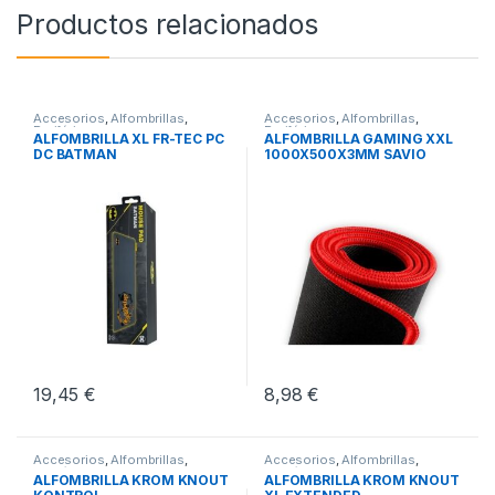
Productos relacionados
Accesorios
,
Alfombrillas
,
Accesorios
,
Alfombrillas
,
Periféricos
Periféricos
ALFOMBRILLA XL FR-TEC PC
ALFOMBRILLA GAMING XXL
DC BATMAN
1000X500X3MM SAVIO
GTDXXL
19,45
€
8,98
€
Accesorios
,
Alfombrillas
,
Accesorios
,
Alfombrillas
,
Periféricos
Periféricos
ALFOMBRILLA KROM KNOUT
ALFOMBRILLA KROM KNOUT