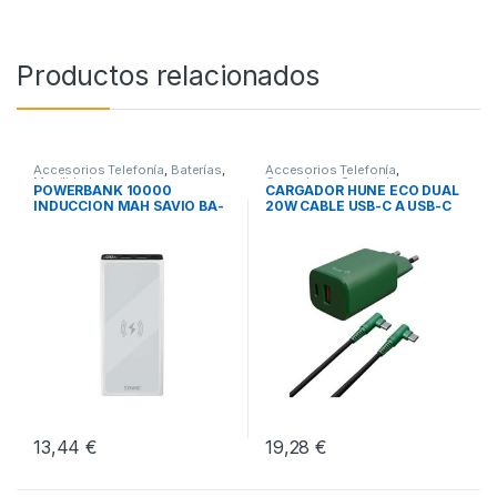
Productos relacionados
Accesorios Telefonía
,
Baterías
,
Accesorios Telefonía
,
Movilidad
Cargadores Smartphones
,
POWERBANK 10000
CARGADOR HUNE ECO DUAL
Movilidad
INDUCCION MAH SAVIO BA-
20W CABLE USB-C A USB-C
06 BLANCO
13,44
€
19,28
€