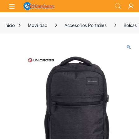
Skip to navigation
Skip to content
Open
Inicio
Movilidad
Accesorios Portátiles
Bolsas 