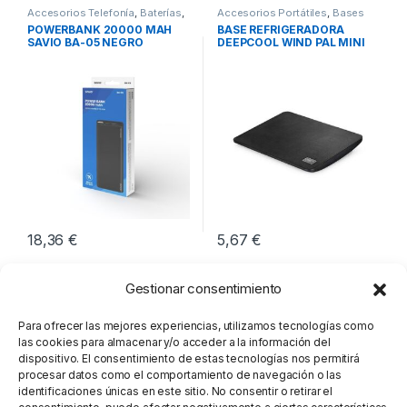
Accesorios Telefonía
,
Baterías
,
Accesorios Portátiles
,
Bases
Movilidad
Refrigeradoras
,
Movilidad
POWERBANK 20000 MAH
BASE REFRIGERADORA
SAVIO BA-05 NEGRO
DEEPCOOL WIND PAL MINI
NEGRO
18,36
€
5,67
€
Gestionar consentimiento
Para ofrecer las mejores experiencias, utilizamos tecnologías como
las cookies para almacenar y/o acceder a la información del
dispositivo. El consentimiento de estas tecnologías nos permitirá
procesar datos como el comportamiento de navegación o las
identificaciones únicas en este sitio. No consentir o retirar el