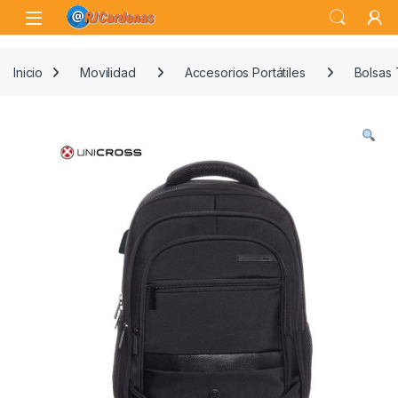
Skip to navigation
Skip to content
Open
Inicio
Movilidad
Accesorios Portátiles
Bolsas 