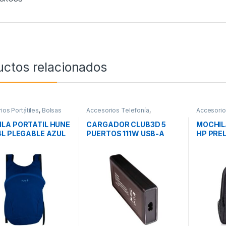
uctos relacionados
ios Portátiles
,
Bolsas
Accesorios Telefonía
,
Accesorios
rte Portátiles
,
Movilidad
Cargadores Smartphones
,
Transporte
Movilidad
LA PORTATIL HUNE
CARGADOR CLUB3D 5
MOCHILA
4L PLEGABLE AZUL
PUERTOS 111W USB-A
HP PRE
NO
USB-C
RECYCL