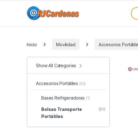
Skip to navigation
Skip to content
Sea
Categories
Inicio
Movilidad
Accesorios Portátil
Show All Categories
Accesorios Portátiles
(52)
Bases Refrigeradoras
(1)
Bolsas Transporte
(51)
Portátiles