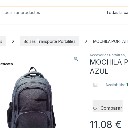
rch for:
es
Bolsas Transporte Portátiles
MOCHILA PORTATI
Accesorios Portátiles
,
MOCHILA P
AZUL
Availability:
Comparar
11,08
€