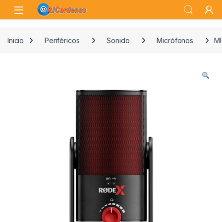
Skip to navigation
Skip to content
Open
Inicio
Periféricos
Sonido
Micrófonos
M