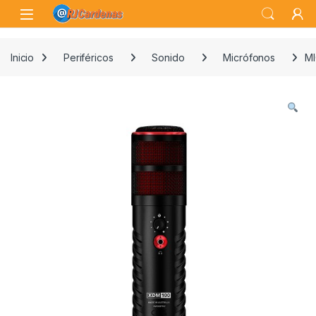
Skip to navigation
Skip to content
Open
Inicio
Periféricos
Sonido
Micrófonos
M