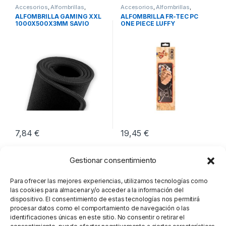
Accesorios
,
Alfombrillas
,
Accesorios
,
Alfombrillas
,
Periféricos
Periféricos
ALFOMBRILLA GAMING XXL
ALFOMBRILLA FR-TEC PC
1000X500X3MM SAVIO
ONE PIECE LUFFY
GPCXXL
7,84
€
19,45
€
Gestionar consentimiento
Para ofrecer las mejores experiencias, utilizamos tecnologías como
las cookies para almacenar y/o acceder a la información del
dispositivo. El consentimiento de estas tecnologías nos permitirá
procesar datos como el comportamiento de navegación o las
identificaciones únicas en este sitio. No consentir o retirar el