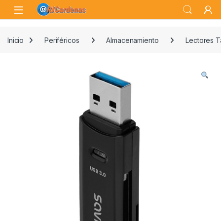
Skip to navigation
Skip to content
Open
Inicio
Periféricos
Almacenamiento
Lectores T