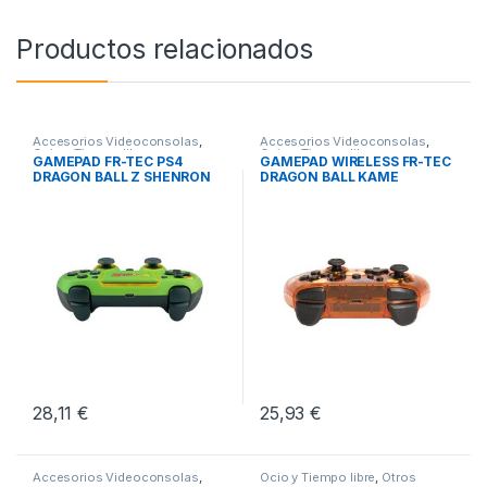
Productos relacionados
Accesorios Videoconsolas
,
Accesorios Videoconsolas
,
Ocio y Tiempo libre
,
Ocio y Tiempo libre
,
GAMEPAD FR-TEC PS4
GAMEPAD WIRELESS FR-TEC
Videoconsolas
Videoconsolas
DRAGON BALL Z SHENRON
DRAGON BALL KAME
28,11
€
25,93
€
Accesorios Videoconsolas
,
Ocio y Tiempo libre
,
Otros