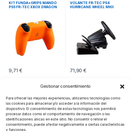
Ocio y Tiempo libre
,
Periféricos
,
Volantes
KIT FUNDA+GRIPS MANDO
VOLANTE FR-TEC PS4
Videoconsolas
PS5 FR-TEC XBOX DRAGON
HURRICANE WHEEL MKII
BALL
9,71
€
71,90
€
Gestionar consentimiento
Para ofrecer las mejores experiencias, utilizamos tecnologías como
las cookies para almacenar y/o acceder a la información del
dispositivo. El consentimiento de estas tecnologías nos permitirá
procesar datos como el comportamiento de navegación o las
identificaciones únicas en este sitio. No consentir o retirar el
consentimiento, puede afectar negativamente a ciertas características
y funciones.