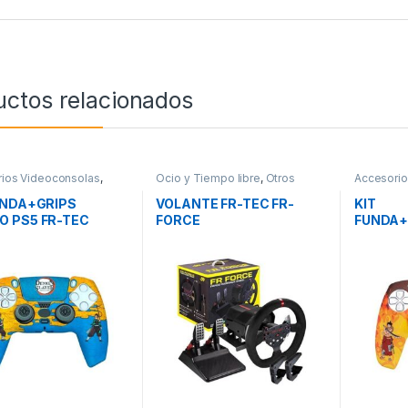
uctos relacionados
ios Videoconsolas
,
Ocio y Tiempo libre
,
Otros
Accesorio
Tiempo libre
,
Periféricos
,
Volantes
Ocio y Ti
onsolas
Videocon
UNDA+GRIPS
VOLANTE FR-TEC FR-
KIT
 PS5 FR-TEC
FORCE
FUNDA+
N SLAYER
MANDO 
PIECE