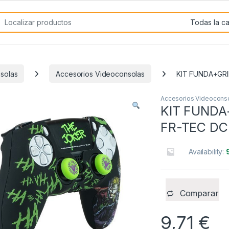
rch for:
solas
Accesorios Videoconsolas
KIT FUNDA+GR
Accesorios Videocons
KIT FUNDA
FR-TEC DC
Availability:
Comparar
9,71
€