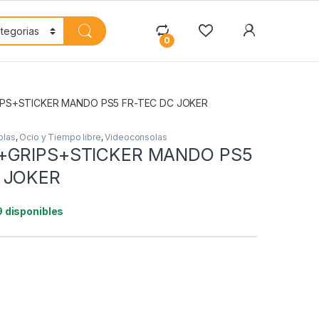
My Accoun
0
IPS+STICKER MANDO PS5 FR-TEC DC JOKER
olas
,
Ocio y Tiempo libre
,
Videoconsolas
+GRIPS+STICKER MANDO PS5
 JOKER
9 disponibles