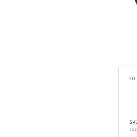
KIT
SK
TE