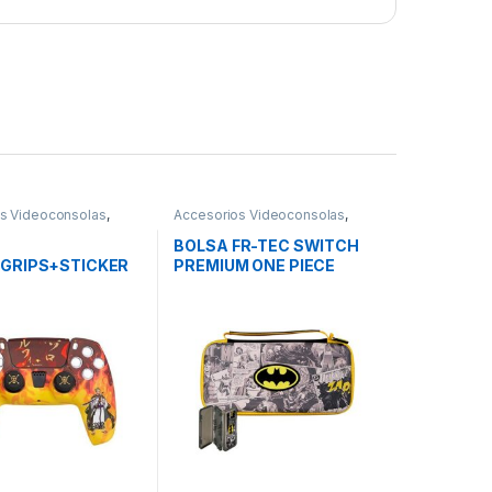
s Videoconsolas
,
Accesorios Videoconsolas
,
empo libre
,
Ocio y Tiempo libre
,
solas
Videoconsolas
BOLSA FR-TEC SWITCH
GRIPS+STICKER
PREMIUM ONE PIECE
PS5 FR-TEC ONE