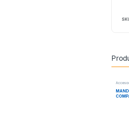
SK
Prod
Accesor
Imagen 
MANDO
COMP
SMAR