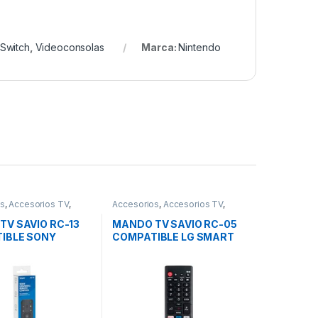
Switch
,
Videoconsolas
Marca:
Nintendo
os
,
Accesorios TV
,
Accesorios
,
Accesorios TV
,
Sonido
Imagen y Sonido
TV SAVIO RC-13
MANDO TV SAVIO RC-05
IBLE SONY
COMPATIBLE LG SMART
TV
TV