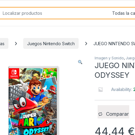
rch for:
las
Juegos Nintendo Switch
JUEGO NINTENDO S
Imagen y Sonido
,
Jueg
JUEGO NI
ODYSSEY
Availability:
Comparar
44,44
€