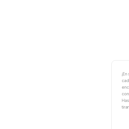
¡En
cad
enc
con
Has
tira