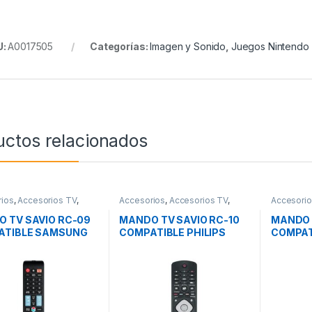
U:
A0017505
Categorías:
Imagen y Sonido
,
Juegos Nintendo 
uctos relacionados
ios
,
Accesorios TV
,
Accesorios
,
Accesorios TV
,
Accesori
y Sonido
Imagen y Sonido
Imagen y 
 TV SAVIO RC-09
MANDO TV SAVIO RC-10
MANDO 
ATIBLE SAMSUNG
COMPATIBLE PHILIPS
COMPAT
T TV
SMART TV
SMART 