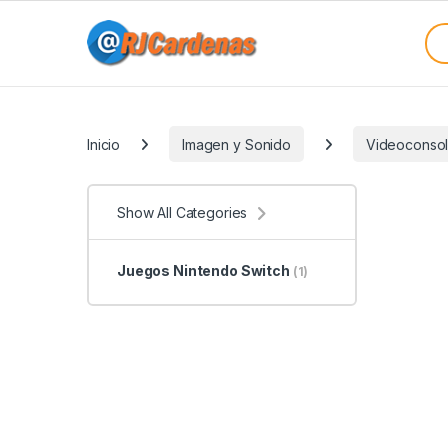
Skip to navigation
Skip to content
Sea
Categories
Inicio
Imagen y Sonido
Videoconso
Show All Categories
Juegos Nintendo Switch
(1)