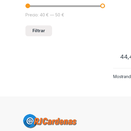
Precio:
40 €
—
50 €
Precio mínimo
Precio máximo
Filtrar
44
Mostrando