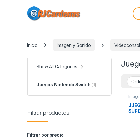
Skip to navigation
Skip to content
Sea
Categories
Inicio
Imagen y Sonido
Videoconso
Jueg
Show All Categories
Juegos Nintendo Switch
(1)
Image
Switc
JUEG
SUPE
Filtrar productos
Filtrar por precio