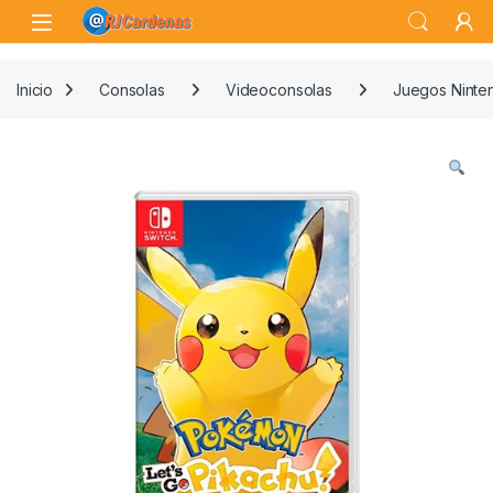
Skip to navigation
Skip to content
Open
Inicio
Consolas
Videoconsolas
Juegos Ninte