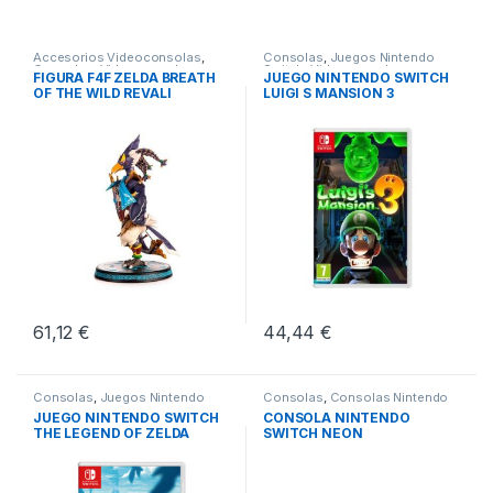
Accesorios Videoconsolas
,
Consolas
,
Juegos Nintendo
Consolas
,
Videoconsolas
Switch
,
Videoconsolas
FIGURA F4F ZELDA BREATH
JUEGO NINTENDO SWITCH
OF THE WILD REVALI
LUIGI S MANSION 3
61,12
€
44,44
€
Consolas
,
Juegos Nintendo
Consolas
,
Consolas Nintendo
Switch
,
Videoconsolas
Switch
,
Videoconsolas
JUEGO NINTENDO SWITCH
CONSOLA NINTENDO
THE LEGEND OF ZELDA
SWITCH NEON