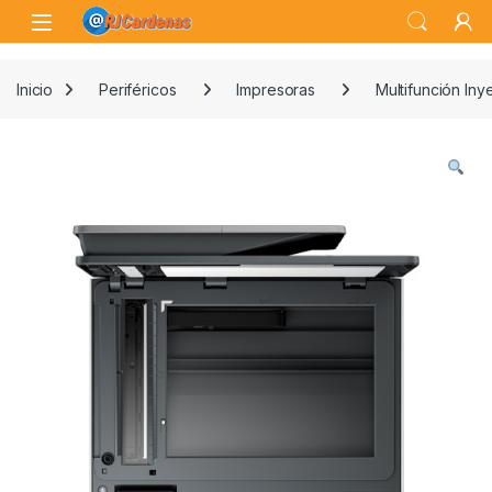
Skip to navigation
Skip to content
Open
Inicio
Periféricos
Impresoras
Multifunción Inye