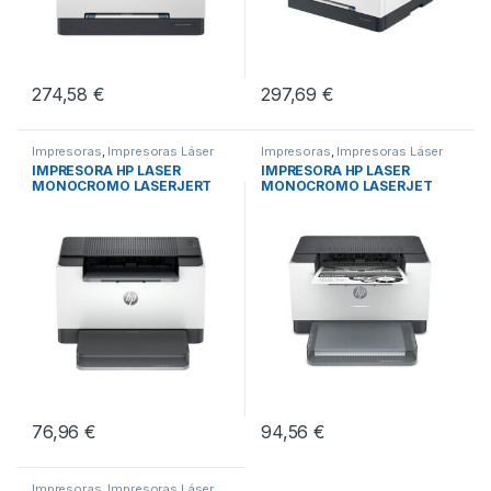
274,58
€
297,69
€
Impresoras
,
Impresoras Láser
Impresoras
,
Impresoras Láser
Monocromo
,
Periféricos
Monocromo
,
Periféricos
IMPRESORA HP LASER
IMPRESORA HP LASER
MONOCROMO LASERJERT
MONOCROMO LASERJET
M209D
M209DW
76,96
€
94,56
€
Impresoras
,
Impresoras Láser