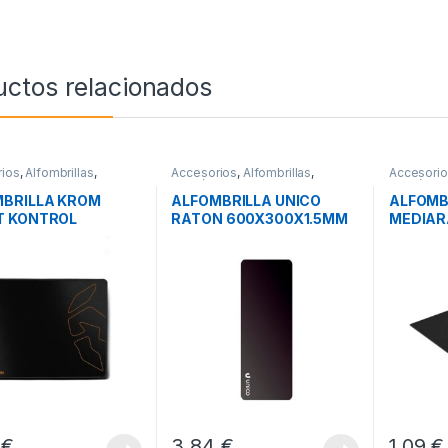
uctos relacionados
ios
,
Alfombrillas
,
Accesorios
,
Alfombrillas
,
Accesori
icos
Periféricos
Periférico
BRILLA KROM
ALFOMBRILLA UNICO
ALFOMB
T KONTROL
RATON 600X300X1.5MM
MEDIAR
BLACK
0
€
3,84
€
1,09
€