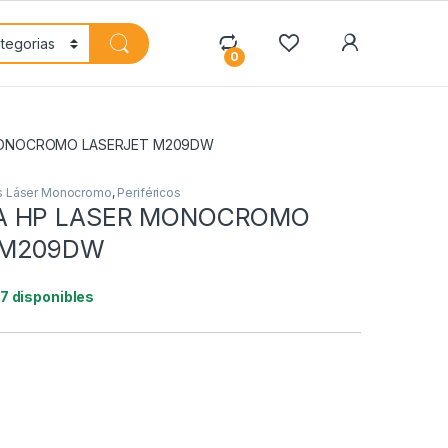
My Accoun
0
MONOCROMO LASERJET M209DW
s Láser Monocromo
,
Periféricos
A HP LASER MONOCROMO
 M209DW
17 disponibles