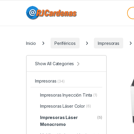
Skip to navigation
Skip to content
Sea
Categories
Inicio
Periféricos
Impresoras
Show All Categories
Impresoras
(34)
Impresoras Inyección Tinta
(1)
Impresoras Láser Color
(6)
Impresoras Láser
(5)
Monocromo