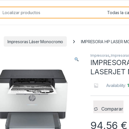
rch for:
Impresoras Láser Monocromo
IMPRESORA HP LASER 
Impresoras
,
Impresora
IMPRESOR
LASERJET
Availability:
Comparar
94,56
€