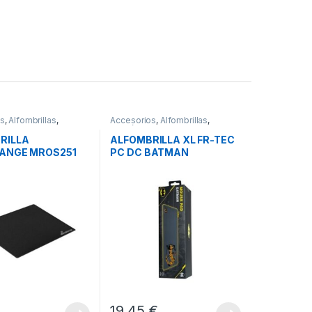
os
,
Alfombrillas
,
Accesorios
,
Alfombrillas
,
s
Periféricos
RILLA
ALFOMBRILLA XL FR-TEC
ANGE MROS251
PC DC BATMAN
19,45
€