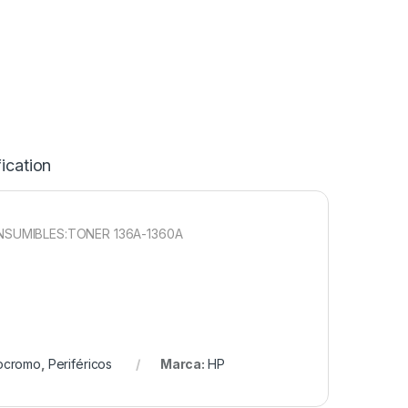
ication
SUMIBLES:TONER 136A-1360A
nocromo
,
Periféricos
Marca:
HP