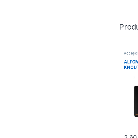
Prod
Accesor
Perifér
ALFOM
KNOU
3,6