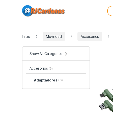
Skip to navigation
Skip to content
Sea
Categories
Inicio
Movilidad
Accesorios
Show All Categories
Accesorios
(6)
Adaptadores
(6)