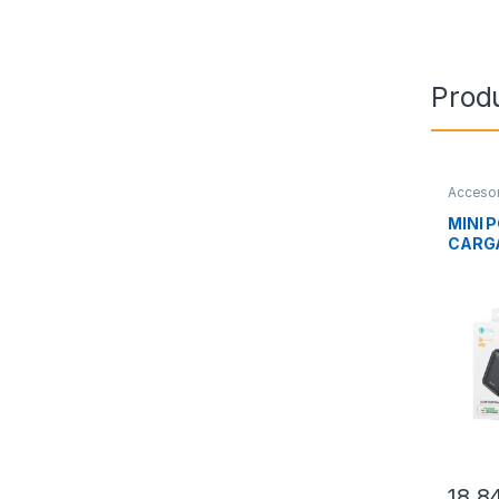
Prod
Accesor
Movilid
MINI 
CARGA
18,8