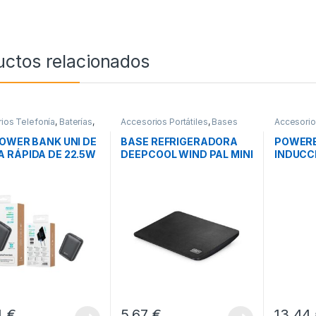
uctos relacionados
ios Telefonía
,
Baterías
,
Accesorios Portátiles
,
Bases
Accesorio
ad
Refrigeradoras
,
Movilidad
Movilidad
POWER BANK UNI DE
BASE REFRIGERADORA
POWERB
 RÁPIDA DE 22.5W
DEEPCOOL WIND PAL MINI
INDUCC
NEGRO
BA-06 
4
€
5,67
€
13,44