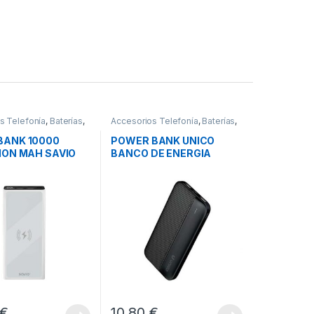
s Telefonía
,
Baterías
,
Accesorios Telefonía
,
Baterías
,
Movilidad
ANK 10000
POWER BANK UNICO
ION MAH SAVIO
BANCO DE ENERGIA
BLANCO
10000MAH
€
10,80
€