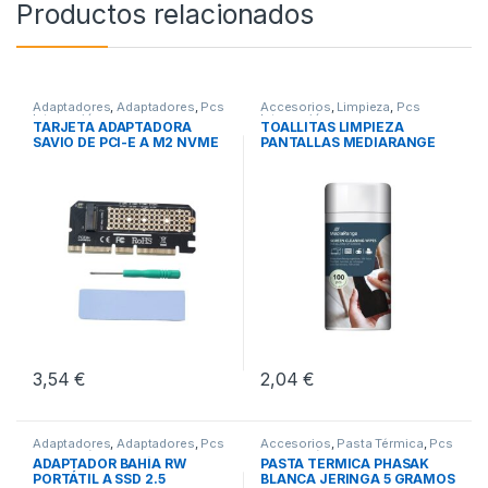
Productos relacionados
Adaptadores
,
Adaptadores
,
Pcs
Accesorios
,
Limpieza
,
Pcs
Integración
Integración
TARJETA ADAPTADORA
TOALLITAS LIMPIEZA
SAVIO DE PCI-E A M2 NVME
PANTALLAS MEDIARANGE
M-KEY
3,54
€
2,04
€
Adaptadores
,
Adaptadores
,
Pcs
Accesorios
,
Pasta Térmica
,
Pcs
Integración
Integración
ADAPTADOR BAHÍA RW
PASTA TERMICA PHASAK
PORTÁTIL A SSD 2.5
BLANCA JERINGA 5 GRAMOS