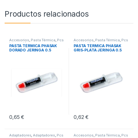
Productos relacionados
Accesorios
,
Pasta Térmica
,
Pcs
Accesorios
,
Pasta Térmica
,
Pcs
Integración
Integración
PASTA TÉRMICA PHASAK
PASTA TÉRMICA PHASAK
DORADO JERINGA 0.5
GRIS-PLATA JERINGA 0.5
GRAMOS
GRAMOS
0,65
€
0,62
€
Adaptadores
,
Adaptadores
,
Pcs
Accesorios
,
Pasta Térmica
,
Pcs