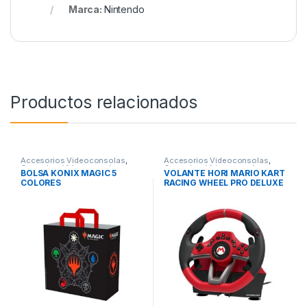
Marca:
Nintendo
Productos relacionados
Accesorios Videoconsolas
,
Accesorios Videoconsolas
,
Consolas
,
Videoconsolas
Consolas
,
Videoconsolas
BOLSA KONIX MAGIC 5
VOLANTE HORI MARIO KART
COLORES
RACING WHEEL PRO DELUXE