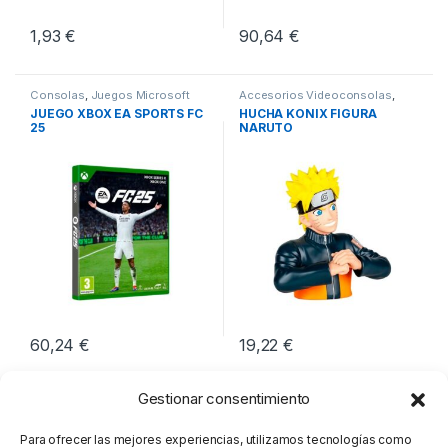
1,93
€
90,64
€
Consolas
,
Juegos Microsoft
Accesorios Videoconsolas
,
Xbox
,
Videoconsolas
Consolas
,
Videoconsolas
JUEGO XBOX EA SPORTS FC
HUCHA KONIX FIGURA
25
NARUTO
60,24
€
19,22
€
Gestionar consentimiento
Para ofrecer las mejores experiencias, utilizamos tecnologías como