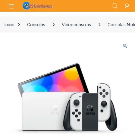
Skip to navigation
Skip to content
Open
Inicio
Consolas
Videoconsolas
Consolas Nin