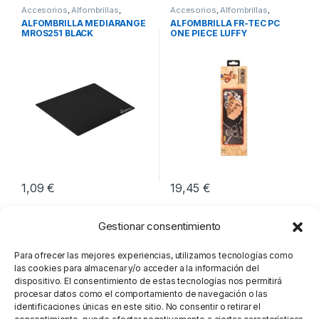
Accesorios
,
Alfombrillas
,
Accesorios
,
Alfombrillas
,
Periféricos
Periféricos
ALFOMBRILLA MEDIARANGE
ALFOMBRILLA FR-TEC PC
MROS251 BLACK
ONE PIECE LUFFY
1,09
€
19,45
€
Gestionar consentimiento
Para ofrecer las mejores experiencias, utilizamos tecnologías como
las cookies para almacenar y/o acceder a la información del
dispositivo. El consentimiento de estas tecnologías nos permitirá
procesar datos como el comportamiento de navegación o las
identificaciones únicas en este sitio. No consentir o retirar el