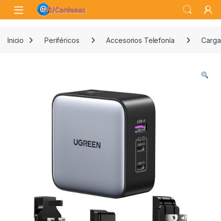
Skip to navigation
Skip to content
Open
Inicio
Periféricos
Accesorios Telefonía
Carga