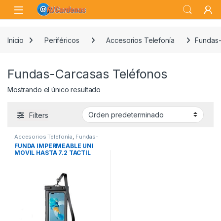
Skip to navigation
Skip to content
Open
Inicio
Periféricos
Accesorios Telefonía
Fundas-
Fundas-Carcasas Teléfonos
Mostrando el único resultado
Filters
Accesorios Telefonía
,
Fundas-
Carcasas Teléfonos
,
Periféricos
FUNDA IMPERMEABLE UNI
MOVIL HASTA 7.2 TACTIL