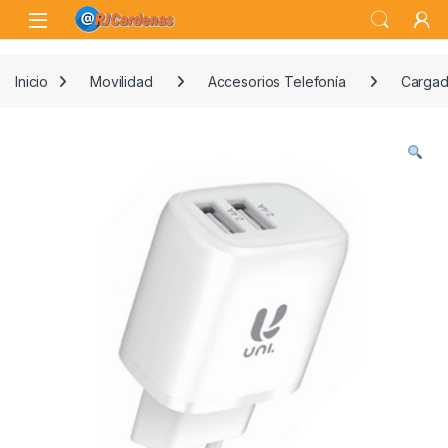
Skip to navigation
Skip to content
Open
Inicio
Movilidad
Accesorios Telefonía
Cargad