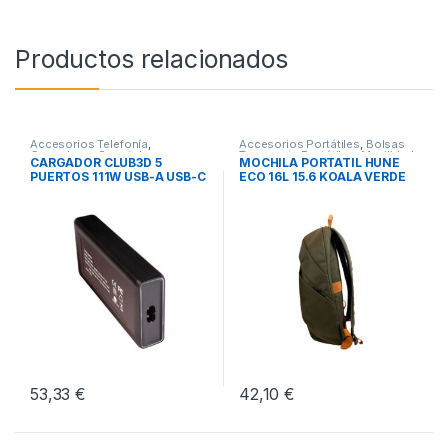
Productos relacionados
Accesorios Telefonía
,
Accesorios Portátiles
,
Bolsas
Cargadores Smartphones
,
Transporte Portátiles
,
Movilidad
CARGADOR CLUB3D 5
MOCHILA PORTATIL HUNE
Movilidad
PUERTOS 111W USB-A USB-C
ECO 16L 15.6 KOALA VERDE
OLIVA
53,33
€
42,10
€