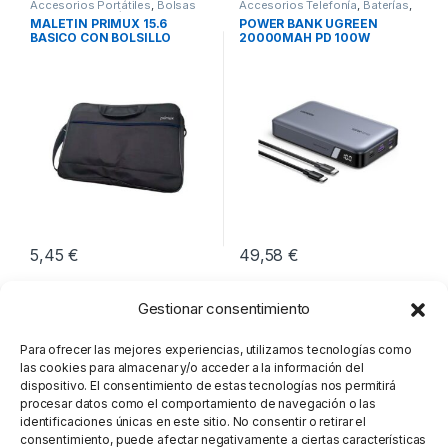
Accesorios Portátiles
,
Bolsas
Accesorios Telefonía
,
Baterías
,
Transporte Portátiles
,
Movilidad
Movilidad
MALETIN PRIMUX 15.6
POWER BANK UGREEN
BASICO CON BOLSILLO
20000MAH PD 100W
NEGRO
5,45
€
49,58
€
Gestionar consentimiento
Para ofrecer las mejores experiencias, utilizamos tecnologías como
las cookies para almacenar y/o acceder a la información del
dispositivo. El consentimiento de estas tecnologías nos permitirá
procesar datos como el comportamiento de navegación o las
identificaciones únicas en este sitio. No consentir o retirar el
consentimiento, puede afectar negativamente a ciertas características