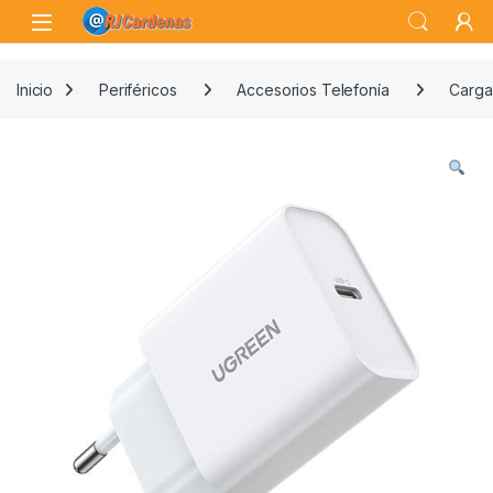
Skip to navigation
Skip to content
Open
Inicio
Periféricos
Accesorios Telefonía
Carga