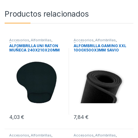
Productos relacionados
Accesorios
,
Alfombrillas
,
Accesorios
,
Alfombrillas
,
Periféricos
Periféricos
ALFOMBRILLA UNI RATON
ALFOMBRILLA GAMING XXL
MUÑECA 240X210X20MM
1000X500X3MM SAVIO
GPCXXL
4,03
€
7,84
€
Accesorios
,
Alfombrillas
,
Accesorios
,
Alfombrillas
,