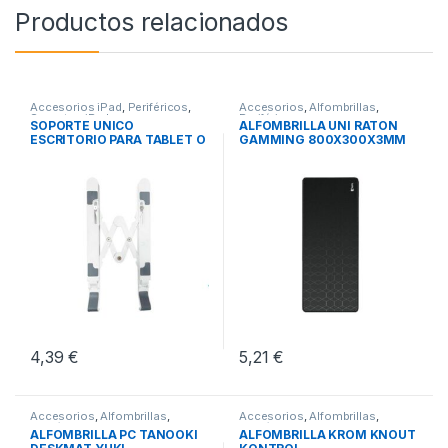
Productos relacionados
Accesorios iPad
,
Periféricos
,
Accesorios
,
Alfombrillas
,
Soportes iPad
Periféricos
SOPORTE UNICO
ALFOMBRILLA UNI RATON
ESCRITORIO PARA TABLET O
GAMMING 800X300X3MM
PORTATIL
4,39
€
5,21
€
Accesorios
,
Alfombrillas
,
Accesorios
,
Alfombrillas
,
Periféricos
Periféricos
ALFOMBRILLA PC TANOOKI
ALFOMBRILLA KROM KNOUT