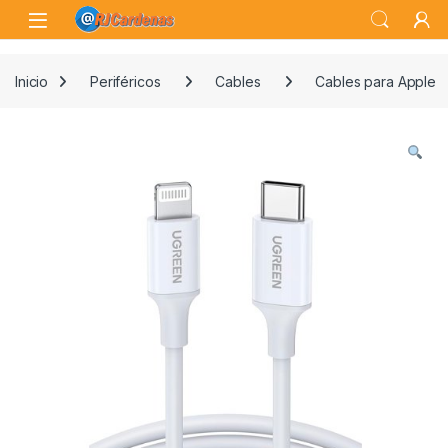
Skip to navigation
Skip to content
Open
Inicio
Periféricos
Cables
Cables para Apple