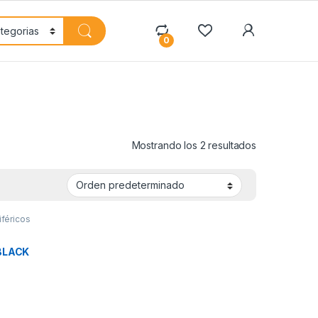
My Accoun
0
Mostrando los 2 resultados
iféricos
BLACK