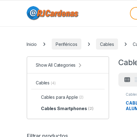
Skip to navigation
Skip to content
Sea
Categories
Inicio
Periféricos
Cables
C
Cabl
Show All Categories
Cables
(4)
Cable
Cables para Apple
(2)
CABL
ALUM
Cables Smartphones
(2)
Filtrar productos