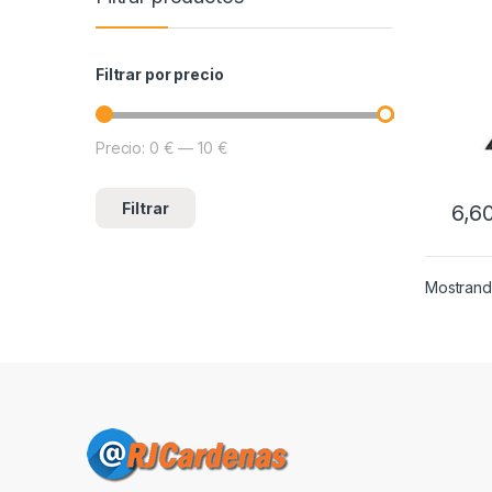
Filtrar por precio
Precio:
0 €
—
10 €
Precio mínimo
Precio máximo
Filtrar
6,6
Mostrando