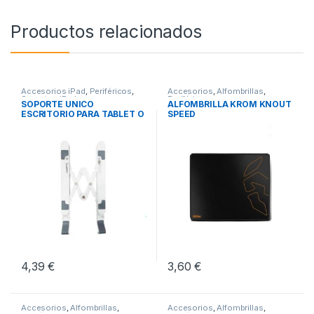
Productos relacionados
Accesorios iPad
,
Periféricos
,
Accesorios
,
Alfombrillas
,
Soportes iPad
Periféricos
SOPORTE UNICO
ALFOMBRILLA KROM KNOUT
ESCRITORIO PARA TABLET O
SPEED
PORTATIL
4,39
€
3,60
€
Accesorios
,
Alfombrillas
,
Accesorios
,
Alfombrillas
,