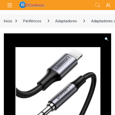
Skip to navigation
Skip to content
Open
Inicio
Periféricos
Adaptadores
Adaptadores 