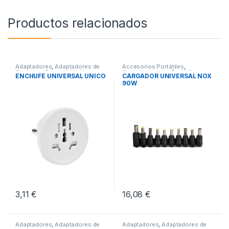
Productos relacionados
Adaptadores
,
Adaptadores de
Accesorios Portátiles
,
Corriente
,
Conectividad
Cargadores para Portátiles
,
ENCHUFE UNIVERSAL UNICO
CARGADOR UNIVERSAL NOX
Conectividad
90W
3,11
€
16,08
€
Adaptadores
,
Adaptadores de
Adaptadores
,
Adaptadores de