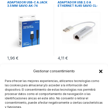
Audio
,
Conectividad
Red
,
Conectividad
ADAPTADOR USB-C A JACK
ADAPTADOR USB 2.0 A
3.5 MM SAVIO AK-74
ETHERNET RJ45 SAVIO CL-
24
1,96
€
4,11
€
Gestionar consentimiento
Para ofrecer las mejores experiencias, utilizamos tecnologías como
las cookies para almacenar y/o acceder a la información del
dispositivo. El consentimiento de estas tecnologías nos permitirá
procesar datos como el comportamiento de navegación o las
identificaciones únicas en este sitio. No consentir o retirar el
consentimiento, puede afectar negativamente a ciertas características
y funciones.