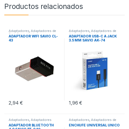
Productos relacionados
Adaptadores
,
Adaptadores de
Adaptadores
,
Adaptadores de
Red
,
Conectividad
Audio
,
Conectividad
ADAPTADOR WIFI SAVIO CL-
ADAPTADOR USB-C A JACK
43
3.5 MM SAVIO AK-74
2,94
€
1,96
€
Adaptadores
,
Adaptadores
Adaptadores
,
Adaptadores de
Bluetooth
,
Conectividad
Corriente
,
Conectividad
ADAPTADOR BLUETOOTH
ENCHUFE UNIVERSAL UNICO