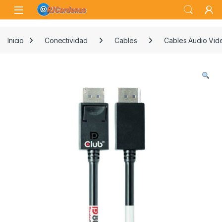
Skip to navigation
Skip to content
Open
Inicio
Conectividad
Cables
Cables Audio Vid