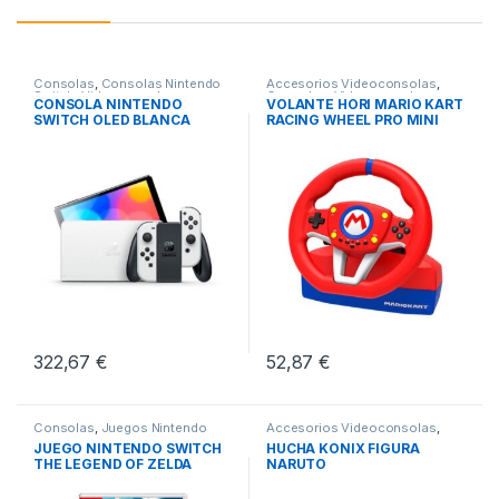
Consolas
,
Consolas Nintendo
Accesorios Videoconsolas
,
Switch
,
Videoconsolas
Consolas
,
Videoconsolas
CONSOLA NINTENDO
VOLANTE HORI MARIO KART
SWITCH OLED BLANCA
RACING WHEEL PRO MINI
322,67
€
52,87
€
Consolas
,
Juegos Nintendo
Accesorios Videoconsolas
,
Switch
,
Videoconsolas
Consolas
,
Videoconsolas
JUEGO NINTENDO SWITCH
HUCHA KONIX FIGURA
THE LEGEND OF ZELDA
NARUTO