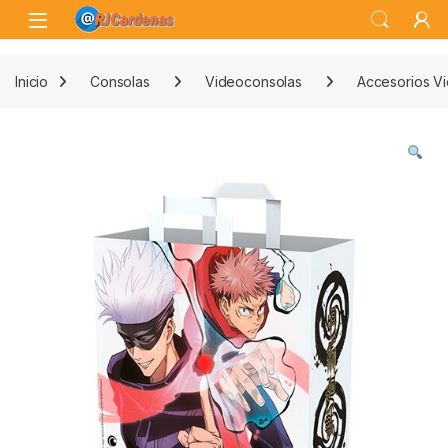
Skip to navigation
Skip to content
Open
Inicio
Consolas
Videoconsolas
Accesorios V