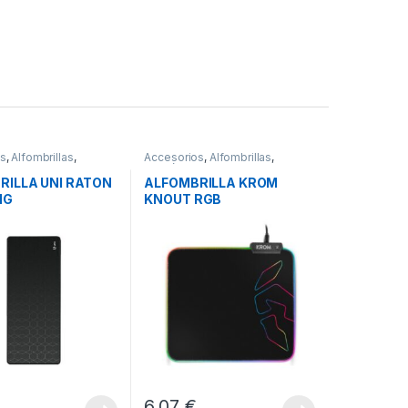
os
,
Alfombrillas
,
Accesorios
,
Alfombrillas
,
s
Periféricos
RILLA UNI RATON
ALFOMBRILLA KROM
NG
KNOUT RGB
00X3MM
6,07
€