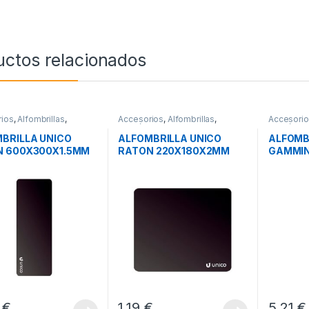
uctos relacionados
ios
,
Alfombrillas
,
Accesorios
,
Alfombrillas
,
Accesori
icos
Periféricos
Periférico
BRILLA UNICO
ALFOMBRILLA UNICO
ALFOMB
N 600X300X1.5MM
RATON 220X180X2MM
GAMMI
800X3
4
€
1,19
€
5,21
€