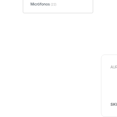
Micrófonos
(22)
AUR
SK