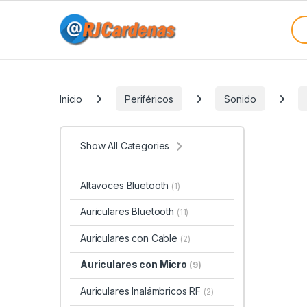
Skip to navigation
Skip to content
Sea
Categories
Inicio
Periféricos
Sonido
Show All Categories
Altavoces Bluetooth
(1)
Auriculares Bluetooth
(11)
Auriculares con Cable
(2)
Auriculares con Micro
(9)
Auriculares Inalámbricos RF
(2)