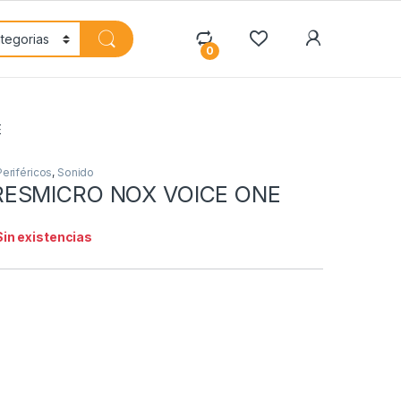
My Accoun
0
E
Periféricos
,
Sonido
RESMICRO NOX VOICE ONE
Sin existencias