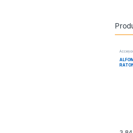
Prod
Accesor
Perifér
ALFOM
RATO
3,8