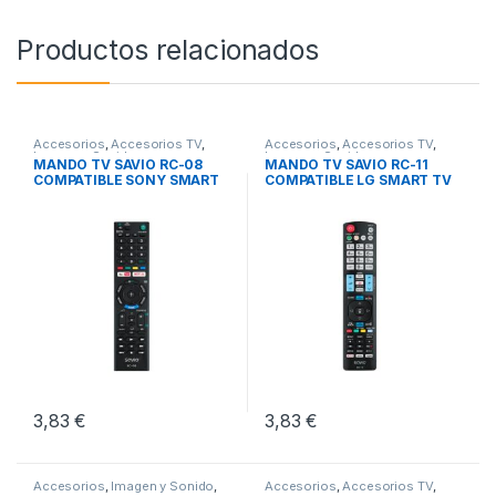
Productos relacionados
Accesorios
,
Accesorios TV
,
Accesorios
,
Accesorios TV
,
Imagen y Sonido
Imagen y Sonido
MANDO TV SAVIO RC-08
MANDO TV SAVIO RC-11
COMPATIBLE SONY SMART
COMPATIBLE LG SMART TV
TV
3D
3,83
€
3,83
€
Accesorios
,
Imagen y Sonido
,
Accesorios
,
Accesorios TV
,