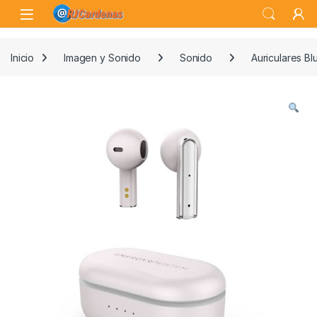
Skip to navigation
Skip to content
Open
Inicio
Imagen y Sonido
Sonido
Auriculares Bl