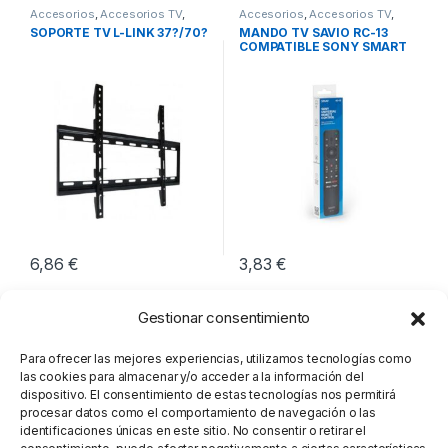
Accesorios
,
Accesorios TV
,
Accesorios
,
Accesorios TV
,
Imagen y Sonido
Imagen y Sonido
SOPORTE TV L-LINK 37?/70?
MANDO TV SAVIO RC-13
COMPATIBLE SONY SMART
TV
6,86
€
3,83
€
Gestionar consentimiento
Para ofrecer las mejores experiencias, utilizamos tecnologías como
las cookies para almacenar y/o acceder a la información del
dispositivo. El consentimiento de estas tecnologías nos permitirá
procesar datos como el comportamiento de navegación o las
identificaciones únicas en este sitio. No consentir o retirar el