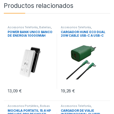
Productos relacionados
Accesorios Telefonía
,
Baterías
,
Accesorios Telefonía
,
Movilidad
Cargadores Smartphones
,
POWER BANK UNICO BANCO
CARGADOR HUNE ECO DUAL
Movilidad
DE ENERGIA 10000MAH
20W CABLE USB-C A USB-C
13,09
€
19,28
€
Accesorios Portátiles
,
Bolsas
Accesorios Telefonía
,
Transporte Portátiles
,
Movilidad
Cargadores Smartphones
,
MOCHILA PORTATIL 15.6 HP
CARGADOR DE VIAJE
Movilidad