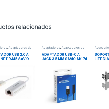
uctos relacionados
dores
,
Adaptadores de
Adaptadores
,
Adaptadores de
Accesori
nectividad
Audio
,
Conectividad
Soportes
ADOR USB 2.0 A
ADAPTADOR USB-C A
SOPORT
NET RJ45 SAVIO
JACK 3.5 MM SAVIO AK-74
LITE DU