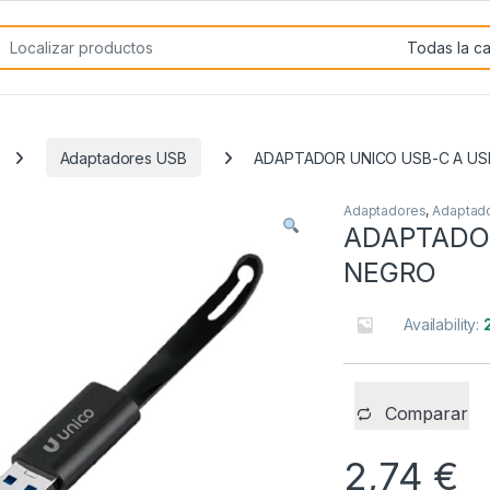
rch for:
Adaptadores USB
ADAPTADOR UNICO USB-C A US
Adaptadores
,
Adaptad
ADAPTADOR
NEGRO
Availability:
Comparar
2,74
€