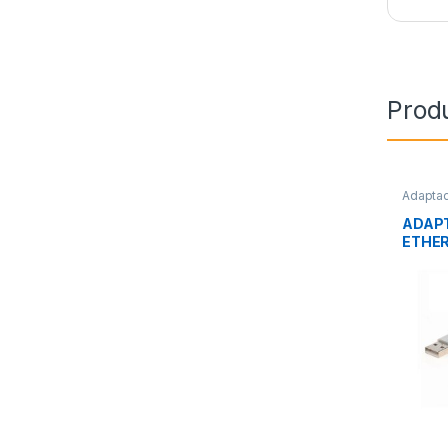
Prod
Adapta
Red
,
Co
ADAPT
ETHER
CL-24