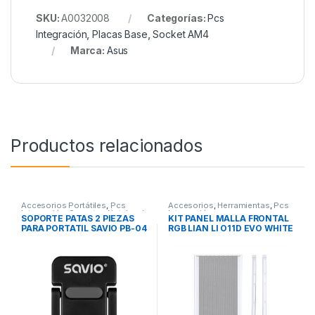
SKU:
A0032008
Categorías:
Pcs
Integración
,
Placas Base
,
Socket AM4
Marca:
Asus
Productos relacionados
Accesorios Portátiles
,
Pcs
Accesorios
,
Herramientas
,
Pcs
Integración
,
Soportes Notebook
Integración
SOPORTE PATAS 2 PIEZAS
KIT PANEL MALLA FRONTAL
PARA PORTATIL SAVIO PB-04
RGB LIAN LI O11D EVO WHITE