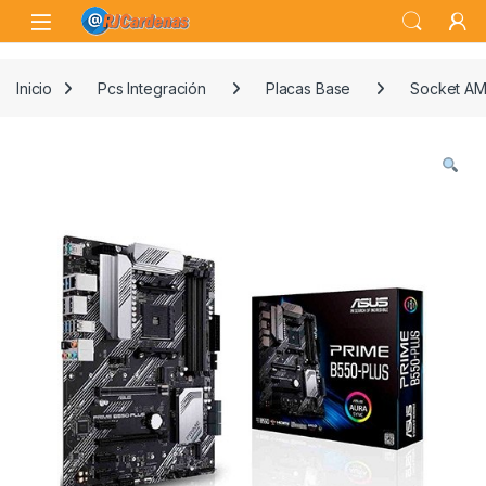
Skip to navigation
Skip to content
Open
Inicio
Pcs Integración
Placas Base
Socket A