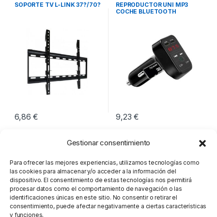
Imagen y Sonido
Reproductores
,
Reproductores
SOPORTE TV L-LINK 37?/70?
REPRODUCTOR UNI MP3
Mp3-Mp4
COCHE BLUETOOTH
6,86
€
9,23
€
Gestionar consentimiento
Para ofrecer las mejores experiencias, utilizamos tecnologías como
las cookies para almacenar y/o acceder a la información del
dispositivo. El consentimiento de estas tecnologías nos permitirá
procesar datos como el comportamiento de navegación o las
identificaciones únicas en este sitio. No consentir o retirar el
consentimiento, puede afectar negativamente a ciertas características
y funciones.