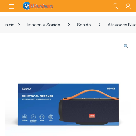
Skip to navigation
Skip to content
Open
Inicio
Imagen y Sonido
Sonido
Altavoces Blu