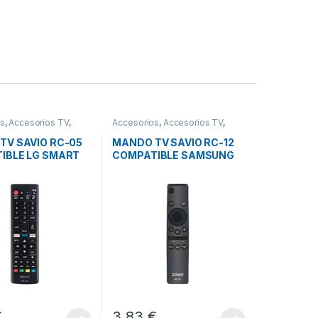
os
,
Accesorios TV
,
Accesorios
,
Accesorios TV
,
Sonido
Imagen y Sonido
TV SAVIO RC-05
MANDO TV SAVIO RC-12
IBLE LG SMART
COMPATIBLE SAMSUNG
SMART TV
€
3,83
€