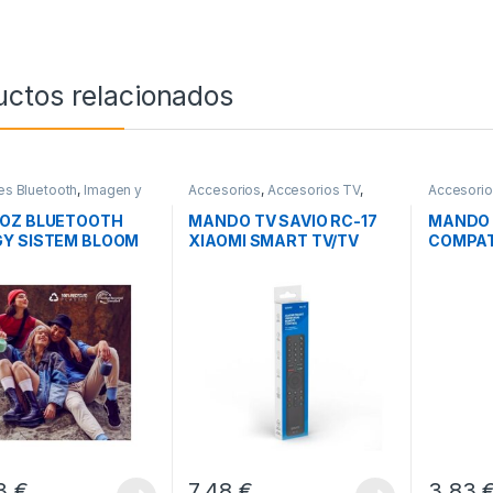
uctos relacionados
es Bluetooth
,
Imagen y
Accesorios
,
Accesorios TV
,
Accesori
,
Sonido
Imagen y Sonido
Imagen y 
VOZ BLUETOOTH
MANDO TV SAVIO RC-17
MANDO 
Y SISTEM BLOOM
XIAOMI SMART TV/TV
COMPAT
BOX
TV
03
€
7,48
€
3,83