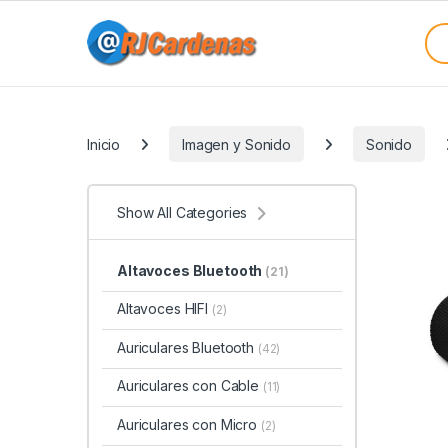
Skip to navigation
Skip to content
Sea
Categories
Inicio
Imagen y Sonido
Sonido
Show All Categories
Altavoces Bluetooth
(21)
Altavoces HIFI
(2)
Auriculares Bluetooth
(42)
Auriculares con Cable
(11)
Auriculares con Micro
(2)