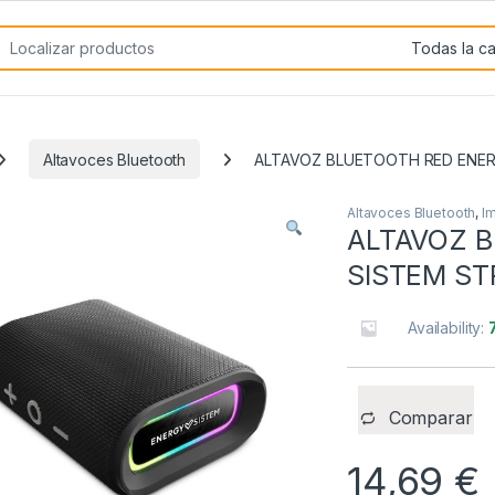
rch for:
Altavoces Bluetooth
ALTAVOZ BLUETOOTH RED ENER
Altavoces Bluetooth
,
I
ALTAVOZ 
SISTEM ST
Availability:
Comparar
14,69
€