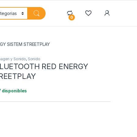
My Accoun
0
GY SISTEM STREETPLAY
magen y Sonido
,
Sonido
BLUETOOTH RED ENERGY
REETPLAY
7 disponibles