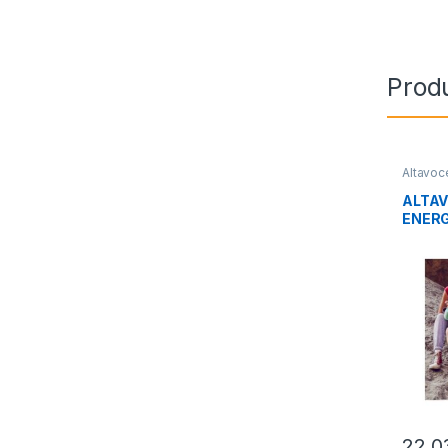
Prod
Altavoc
Sonido
ALTA
ENERG
AZUL
22,