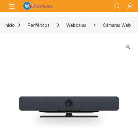
Skip to navigation
Skip to content
Open
Inicio
Periféricos
Webcams
Cámaras Web