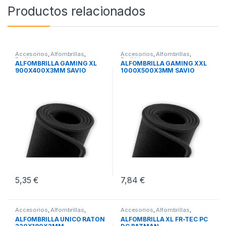
Productos relacionados
Accesorios
,
Alfombrillas
,
Accesorios
,
Alfombrillas
,
Periféricos
Periféricos
ALFOMBRILLA GAMING XL
ALFOMBRILLA GAMING XXL
900X400X3MM SAVIO
1000X500X3MM SAVIO
GBEPCXL
GPCXXL
5,35
€
7,84
€
Accesorios
,
Alfombrillas
,
Accesorios
,
Alfombrillas
,
Periféricos
Periféricos
ALFOMBRILLA UNICO RATON
ALFOMBRILLA XL FR-TEC PC