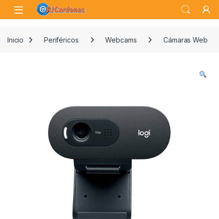
Skip to navigation
Skip to content
Open
Inicio
Periféricos
Webcams
Cámaras Web