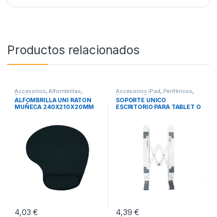
Productos relacionados
Accesorios
,
Alfombrillas
,
Accesorios iPad
,
Periféricos
,
Periféricos
Soportes iPad
ALFOMBRILLA UNI RATON
SOPORTE UNICO
MUÑECA 240X210X20MM
ESCRITORIO PARA TABLET O
PORTATIL
4,03
€
4,39
€