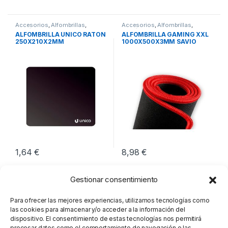
Accesorios
,
Alfombrillas
,
Accesorios
,
Alfombrillas
,
Periféricos
Periféricos
ALFOMBRILLA UNICO RATON
ALFOMBRILLA GAMING XXL
250X210X2MM
1000X500X3MM SAVIO
GTDXXL
1,64
€
8,98
€
Gestionar consentimiento
Para ofrecer las mejores experiencias, utilizamos tecnologías como
las cookies para almacenar y/o acceder a la información del
dispositivo. El consentimiento de estas tecnologías nos permitirá
procesar datos como el comportamiento de navegación o las