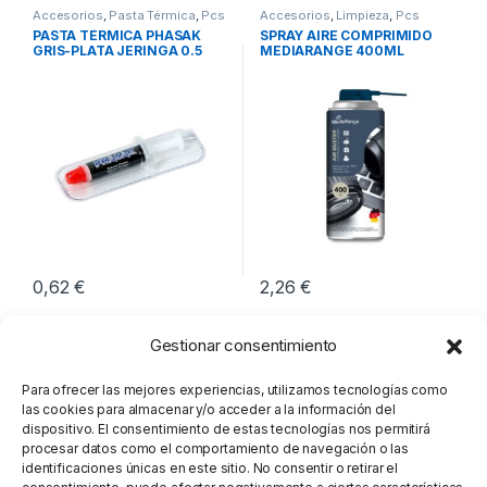
Accesorios
,
Pasta Térmica
,
Pcs
Accesorios
,
Limpieza
,
Pcs
Integración
Integración
PASTA TÉRMICA PHASAK
SPRAY AIRE COMPRIMIDO
GRIS-PLATA JERINGA 0.5
MEDIARANGE 400ML
GRAMOS
0,62
€
2,26
€
Gestionar consentimiento
Para ofrecer las mejores experiencias, utilizamos tecnologías como
las cookies para almacenar y/o acceder a la información del
dispositivo. El consentimiento de estas tecnologías nos permitirá
procesar datos como el comportamiento de navegación o las
identificaciones únicas en este sitio. No consentir o retirar el