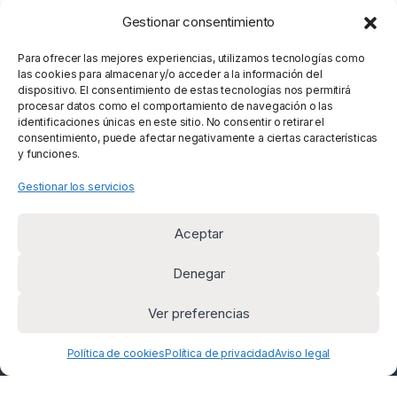
Gestionar consentimiento
Para ofrecer las mejores experiencias, utilizamos tecnologías como
las cookies para almacenar y/o acceder a la información del
dispositivo. El consentimiento de estas tecnologías nos permitirá
procesar datos como el comportamiento de navegación o las
identificaciones únicas en este sitio. No consentir o retirar el
consentimiento, puede afectar negativamente a ciertas características
y funciones.
Gestionar los servicios
Aceptar
Denegar
Ver preferencias
¿Alguna duda? Llámanos
+34 669 954 625
Política de cookies
Política de privacidad
Aviso legal