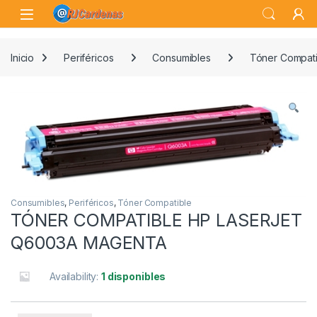
Skip to navigation
Skip to content
Open
Inicio
Periféricos
Consumibles
Tóner Compati
Consumibles
,
Periféricos
,
Tóner Compatible
TÓNER COMPATIBLE HP LASERJET
Q6003A MAGENTA
Availability:
1 disponibles