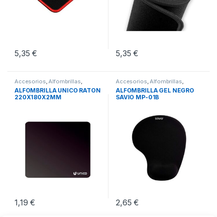
5,35
€
5,35
€
Accesorios
,
Alfombrillas
,
Accesorios
,
Alfombrillas
,
Periféricos
Periféricos
ALFOMBRILLA UNICO RATON
ALFOMBRILLA GEL NEGRO
220X180X2MM
SAVIO MP-01B
230X190X18MM
1,19
€
2,65
€