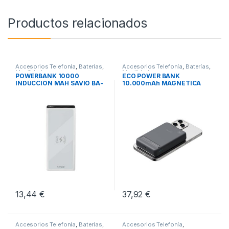
Productos relacionados
Accesorios Telefonía
,
Baterías
,
Accesorios Telefonía
,
Baterías
,
Movilidad
Movilidad
POWERBANK 10000
ECO POWER BANK
INDUCCION MAH SAVIO BA-
10.000mAh MAGNETICA
06 BLANCO
HUNE ROCA
13,44
€
37,92
€
Accesorios Telefonía
,
Baterías
,
Accesorios Telefonía
,