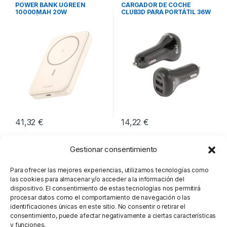
Movilidad
Cargadores Smartphones
,
POWER BANK UGREEN
CARGADOR DE COCHE
Movilidad
10000MAH 20W
CLUB3D PARA PORTÁTIL 36W
MAGNÉTICO
41,32
€
14,22
€
Gestionar consentimiento
Para ofrecer las mejores experiencias, utilizamos tecnologías como
las cookies para almacenar y/o acceder a la información del
dispositivo. El consentimiento de estas tecnologías nos permitirá
procesar datos como el comportamiento de navegación o las
identificaciones únicas en este sitio. No consentir o retirar el
consentimiento, puede afectar negativamente a ciertas características
y funciones.