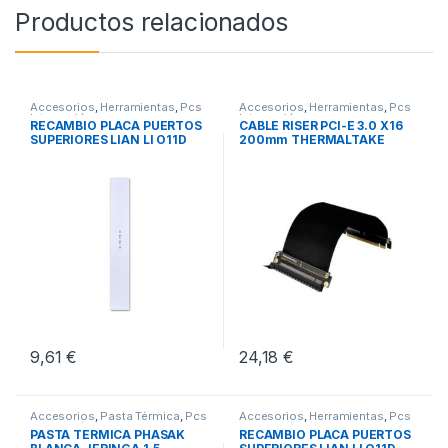
Productos relacionados
Accesorios
,
Herramientas
,
Pcs
Accesorios
,
Herramientas
,
Pcs
Integración
Integración
RECAMBIO PLACA PUERTOS
CABLE RISER PCI-E 3.0 X16
SUPERIORES LIAN LI O11D
200mm THERMALTAKE
EVO
9,61
€
24,18
€
Accesorios
,
Pasta Térmica
,
Pcs
Accesorios
,
Herramientas
,
Pcs
Integración
Integración
PASTA TERMICA PHASAK
RECAMBIO PLACA PUERTOS