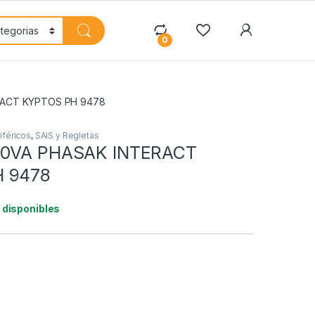
My Accoun
0
RACT KYPTOS PH 9478
iféricos
,
SAIS y Regletas
00VA PHASAK INTERACT
 9478
1 disponibles