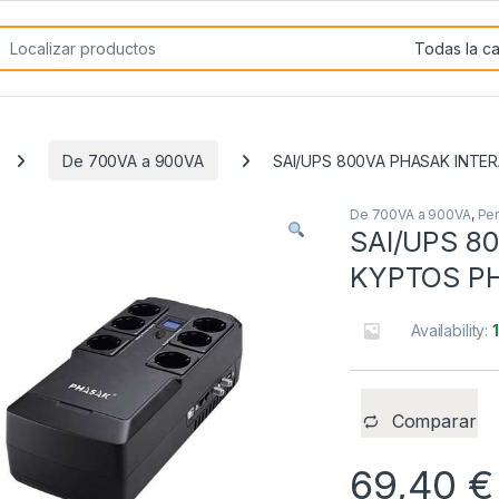
rch for:
De 700VA a 900VA
SAI/UPS 800VA PHASAK INTE
De 700VA a 900VA
,
Per
SAI/UPS 8
KYPTOS PH
Availability:
Comparar
69,40
€