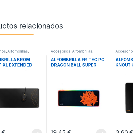
uctos relacionados
ios
,
Alfombrillas
,
Accesorios
,
Alfombrillas
,
Accesori
icos
Periféricos
Periférico
BRILLA KROM
ALFOMBRILLA FR-TEC PC
ALFOMB
 XL EXTENDED
DRAGON BALL SUPER
KNOUT 
GOKU
3
€
19,45
€
3,60