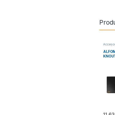
Prod
Accesor
Perifér
ALFOM
KNOUT
11,6