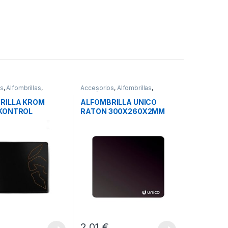
os
,
Alfombrillas
,
Accesorios
,
Alfombrillas
,
s
Periféricos
RILLA KROM
ALFOMBRILLA UNICO
KONTROL
RATON 300X260X2MM
€
2,01
€