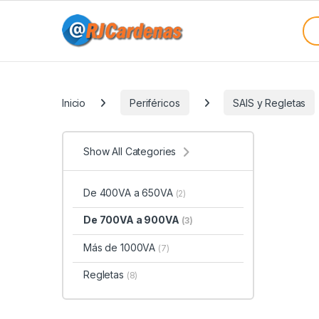
Skip to navigation
Skip to content
Sea
Categories
Inicio
Periféricos
SAIS y Regletas
Show All Categories
De 400VA a 650VA
(2)
De 700VA a 900VA
(3)
Más de 1000VA
(7)
Regletas
(8)