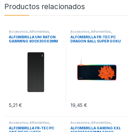
Productos relacionados
Accesorios
,
Alfombrillas
,
Accesorios
,
Alfombrillas
,
Periféricos
Periféricos
ALFOMBRILLA UNI RATON
ALFOMBRILLA FR-TEC PC
GAMMING 800X300X3MM
DRAGON BALL SUPER GOKU
5,21
€
19,45
€
Accesorios
,
Alfombrillas
,
Accesorios
,
Alfombrillas
,
Periféricos
Periféricos
ALFOMBRILLA FR-TEC PC
ALFOMBRILLA GAMING XXL