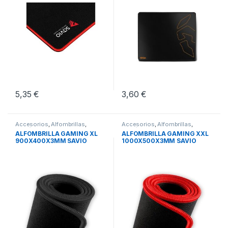
5,35
€
3,60
€
Accesorios
,
Alfombrillas
,
Accesorios
,
Alfombrillas
,
Periféricos
Periféricos
ALFOMBRILLA GAMING XL
ALFOMBRILLA GAMING XXL
900X400X3MM SAVIO
1000X500X3MM SAVIO
GBEPCXL
GTDXXL